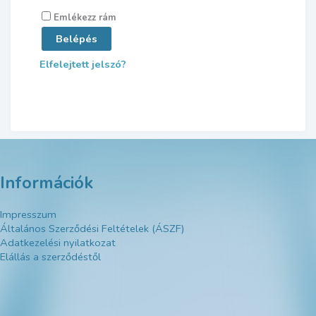
Emlékezz rám
Belépés
Elfelejtett jelszó?
Információk
Impresszum
Általános Szerződési Feltételek (ÁSZF)
Adatkezelési nyilatkozat
Elállás a szerződéstől