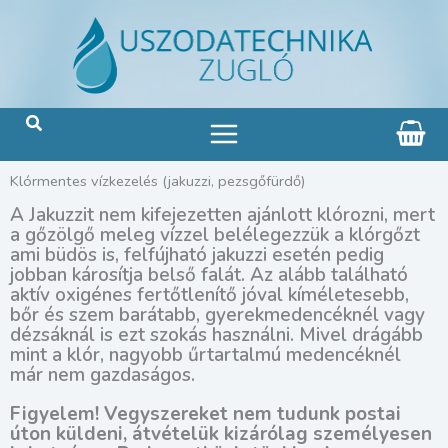
Skip
to
content
Search
Main
Klórmentes vízkezelés (jakuzzi, pezsgőfürdő)
Menu
A Jakuzzit nem kifejezetten ajánlott klórozni, mert
a gőzölgő meleg vízzel belélegezzük a klórgőzt
ami büdös is, felfújható jakuzzi esetén pedig
jobban károsítja belső falát. Az alább található
aktív oxigénes fertőtlenítő jóval kíméletesebb,
bőr és szem barátabb, gyerekmedencéknél vagy
dézsáknál is ezt szokás használni. Mivel drágább
mint a klór, nagyobb űrtartalmú medencéknél
már nem gazdaságos.
Figyelem! Vegyszereket nem tudunk postai
úton küldeni, átvételük kizárólag személyesen