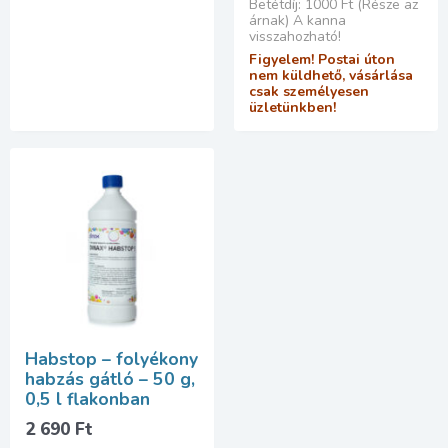
Betétdíj: 1000 Ft (Része az
árnak) A kanna
visszahozható!
Figyelem! Postai úton
nem küldhető, vásárlása
csak személyesen
üzletünkben!
Habstop – folyékony
habzás gátló – 50 g,
0,5 l flakonban
2 690
Ft