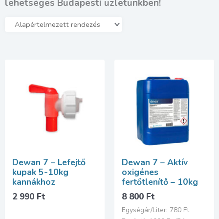
lehetséges Budapesti üzletünkben!
Dewan 7 – Lefejtő
Dewan 7 – Aktív
kupak 5-10kg
oxigénes
kannákhoz
fertőtlenítő – 10kg
2 990
Ft
8 800
Ft
Egységár/Liter: 780 Ft