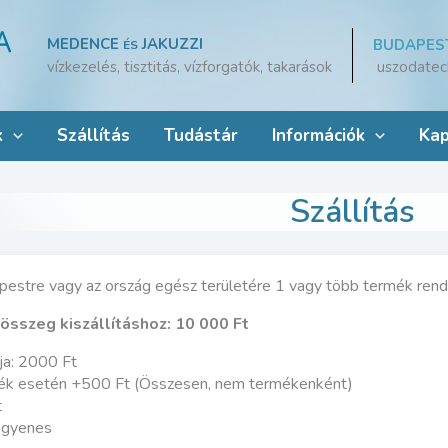
MEDENCE
JAKUZZI
BUDAPES
ÉS
uszodatec
vízkezelés, tisztitás, vízforgatók, takarások
k
Szállítás
Tudástár
Információk
Kap
Szállítás
dapestre vagy az ország egész területére 1 vagy több termék ren
összeg kiszállításhoz: 10 000 Ft
ja: 2000 Ft
k esetén +500 Ft (Összesen, nem termékenként)
t
ngyenes