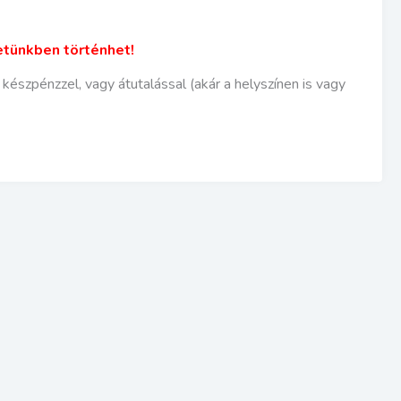
etünkben történhet!
észpénzzel, vagy átutalással (akár a helyszínen is vagy