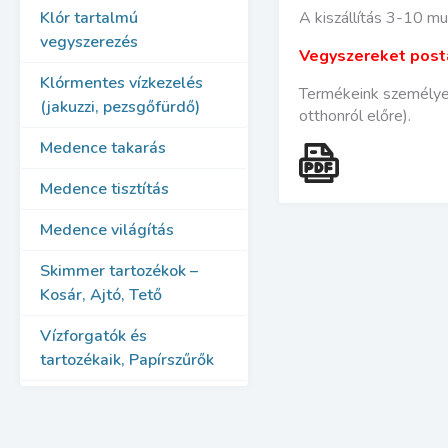
Klór tartalmú
A kiszállítás 3-10 mu
vegyszerezés
Vegyszereket posta
Klórmentes vízkezelés
Termékeink személyese
(jakuzzi, pezsgőfürdő)
otthonról előre).
Medence takarás
Medence tisztítás
Medence világítás
Skimmer tartozékok –
Kosár, Ajtó, Tető
Vízforgatók és
tartozékaik, Papírszűrők