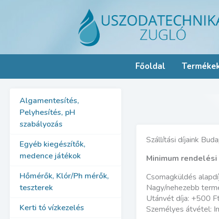
Skip
to
content
Főoldal
Terméke
Algamentesítés,
Pelyhesítés, pH
szabályozás
Szállítási díjaink Bu
Egyéb kiegészítők,
medence játékok
Minimum rendelési 
Hőmérők, Klór/Ph mérők,
Csomagküldés alapdí
teszterek
Nagy/nehezebb termé
Utánvét díja: +500 F
Kerti tó vízkezelés
Személyes átvétel: I