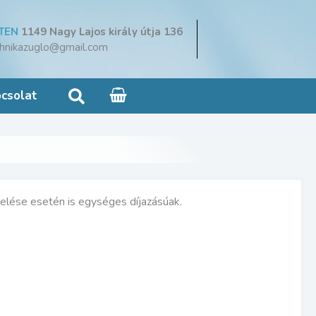
TEN
1149 Nagy Lajos király útja 136
hnikazuglo@gmail.com
Search
csolat
delése esetén is egységes díjazásúak.