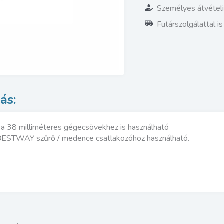
Személyes átvétel
Futárszolgálattal i
 a 38 milliméteres gégecsövekhez is használható
BESTWAY szűrő / medence csatlakozóhoz használható.