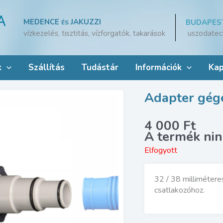
MEDENCE
JAKUZZI
BUDAPES
ÉS
uszodatec
vízkezelés, tisztitás, vízforgatók, takarások
k
Szállítás
Tudástár
Információk
Kap
Adapter gége
4 000
Ft
Elfogyott
32 / 38 milliméter
csatlakozóhoz.