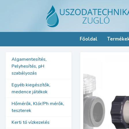
Skip
to
content
Főoldal
Terméke
Algamentesítés,
Pelyhesítés, pH
szabályozás
Egyéb kiegészítők,
medence játékok
Hőmérők, Klór/Ph mérők,
teszterek
Kerti tó vízkezelés