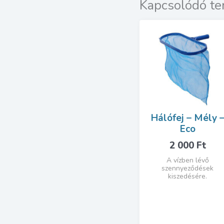
Kapcsolódó t
Hálófej – Mély 
Eco
2 000
Ft
A vízben lévő
szennyeződések
kiszedésére.