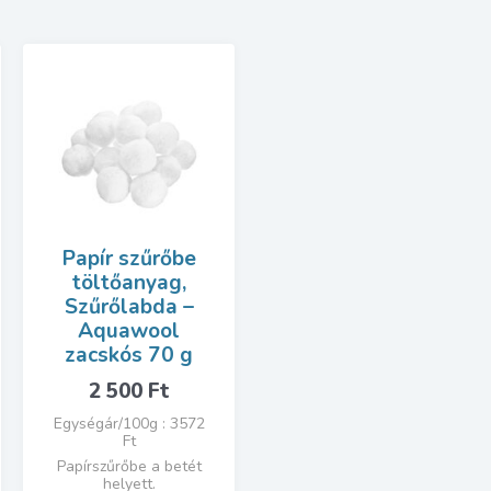
Papír szűrőbe
töltőanyag,
Szűrőlabda –
Aquawool
zacskós 70 g
2 500
Ft
Egységár/100g : 3572
Ft
Papírszűrőbe a betét
helyett.