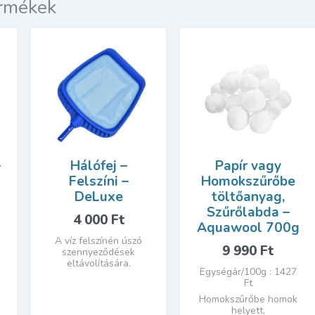
ermékek
–
Hálófej –
Papír vagy
Felszíni –
Homokszűrőbe
DeLuxe
töltőanyag,
Szűrőlabda –
4 000
Ft
Aquawool 700g
A víz felszínén úszó
9 990
Ft
szennyeződések
eltávolítására.
Egységár/100g : 1427
Ft
Homokszűrőbe homok
helyett,