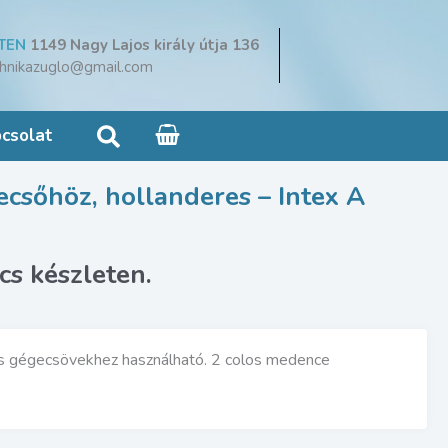
TEN
1149 Nagy Lajos király útja 136
hnikazuglo@gmail.com
Search
csolat
csőhöz, hollanderes – Intex A
es gégecsövekhez használható. 2 colos medence