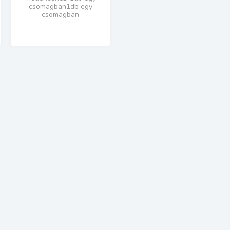
csomagban1db egy
csomagban