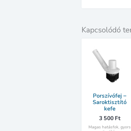
Kapcsolódó t
Porszívófej –
Saroktisztító
kefe
3 500
Ft
Magas hatásfok, gyors