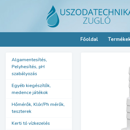
Skip
to
content
Főoldal
Terméke
Algamentesítés,
Pelyhesítés, pH
szabályozás
Egyéb kiegészítők,
medence játékok
Hőmérők, Klór/Ph mérők,
teszterek
Kerti tó vízkezelés