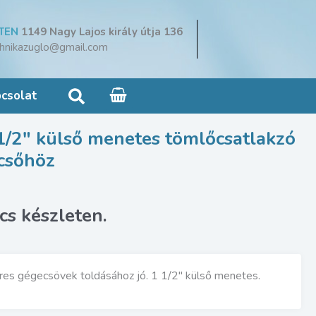
TEN
1149 Nagy Lajos király útja 136
hnikazuglo@gmail.com
Search
csolat
1/2″ külső menetes tömlőcsatlakzó
csőhöz
res gégecsövek toldásához jó. 1 1/2″ külső menetes.