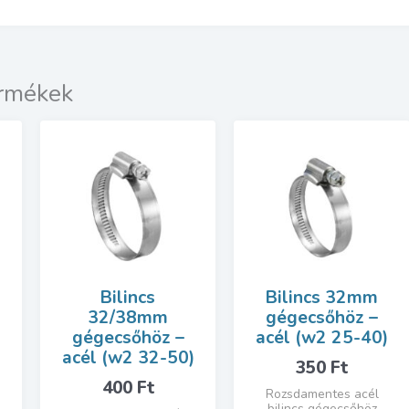
ermékek
Bilincs
Bilincs 32mm
32/38mm
gégecsőhöz –
gégecsőhöz –
acél (w2 25-40)
acél (w2 32-50)
350
Ft
400
Ft
Rozsdamentes acél
bilincs gégecsőhöz