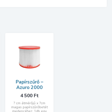
Papírszűrő –
Azuro 2000
4 500
Ft
? cm átmérőjű x ?cm
magas papírszűrőbetét
medencéhez, 1db egy