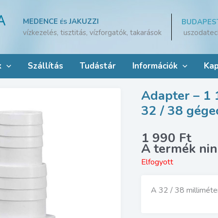
MEDENCE
JAKUZZI
BUDAPES
ÉS
uszodatec
vízkezelés, tisztitás, vízforgatók, takarások
k
Szállítás
Tudástár
Információk
Kap
Adapter – 1 
32 / 38 gége
1 990
Ft
Elfogyott
A 32 / 38 milliméte