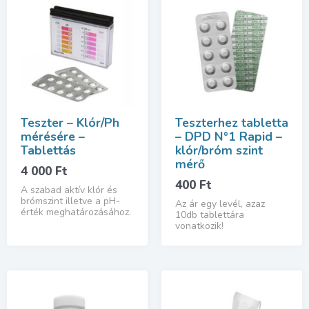
Teszter – Klór/Ph
Teszterhez tabletta
mérésére –
– DPD N°1 Rapid –
Tablettás
klór/bróm szint
mérő
4 000
Ft
400
Ft
A szabad aktív klór és
brómszint illetve a pH-
Az ár egy levél, azaz
érték meghatározásához.
10db tablettára
vonatkozik!