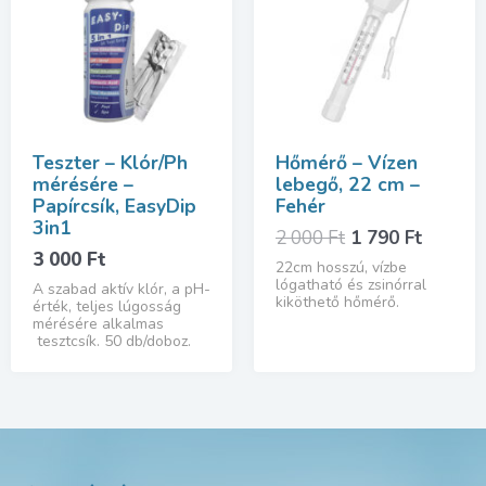
Teszter – Klór/Ph
Hőmérő – Vízen
mérésére –
lebegő, 22 cm –
Papírcsík, EasyDip
Fehér
3in1
Original
Curren
2 000
Ft
1 790
Ft
3 000
Ft
price
price
22cm hosszú, vízbe
was:
is:
lógatható és zsinórral
A szabad aktív klór, a pH-
kiköthető hőmérő.
2
1
érték, teljes lúgosság
mérésére alkalmas
000 Ft.
790 Ft.
tesztcsík. 50 db/doboz.