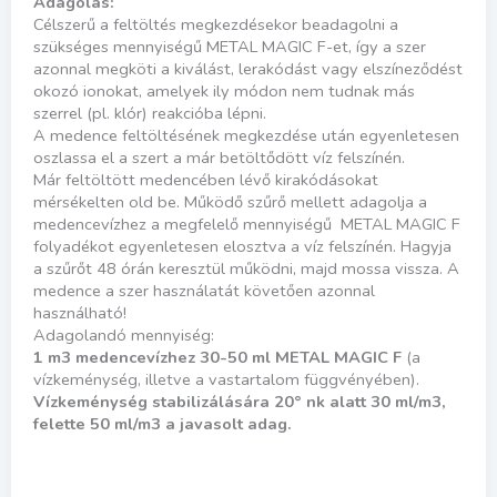
Adagolás:
Célszerű a feltöltés megkezdésekor beadagolni a
szükséges mennyiségű METAL MAGIC F-et, így a szer
azonnal megköti a kiválást, lerakódást vagy elszíneződést
okozó ionokat, amelyek ily módon nem tudnak más
szerrel (pl. klór) reakcióba lépni.
A medence feltöltésének megkezdése után egyenletesen
oszlassa el a szert a már betöltődött víz felszínén.
Már feltöltött medencében lévő kirakódásokat
mérsékelten old be. Működő szűrő mellett adagolja a
medencevízhez a megfelelő mennyiségű METAL MAGIC F
folyadékot egyenletesen elosztva a víz felszínén. Hagyja
a szűrőt 48 órán keresztül működni, majd mossa vissza. A
medence a szer használatát követően azonnal
használható!
Adagolandó mennyiség:
1 m3 medencevízhez 30-50 ml METAL MAGIC F
(a
vízkeménység, illetve a vastartalom függvényében).
Vízkeménység stabilizálására 20° nk alatt 30 ml/m3,
felette 50 ml/m3 a javasolt adag.