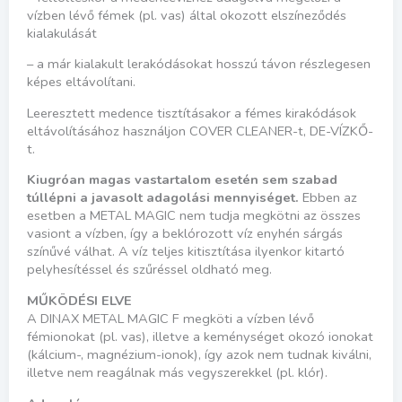
vízben lévő fémek (pl. vas) által okozott elszíneződés
kialakulását
– a már kialakult lerakódásokat hosszú távon részlegesen
képes eltávolítani.
Leeresztett medence tisztításakor a fémes kirakódások
eltávolításához használjon COVER CLEANER-t, DE-VÍZKŐ-
t.
Kiugróan magas vastartalom esetén sem szabad
túllépni a javasolt adagolási mennyiséget.
Ebben az
esetben a METAL MAGIC nem tudja megkötni az összes
vasiont a vízben, így a be­klórozott víz enyhén sárgás
színűvé válhat. A víz teljes kitisztítása ilyenkor kitartó
pelyhesítéssel és szűréssel oldható meg.
MŰKÖDÉSI ELVE
A DINAX METAL MAGIC F megköti a vízben lévő
fémionokat (pl. vas), illetve a keménységet okozó ionokat
(kálcium-, magnézium-ionok), így azok nem tudnak kiválni,
illetve nem reagálnak más vegyszerekkel (pl. klór).