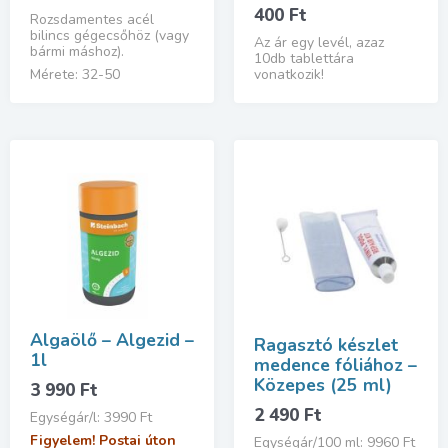
400
Ft
Rozsdamentes acél
bilincs gégecsőhöz (vagy
Az ár egy levél, azaz
bármi máshoz).
10db tablettára
vonatkozik!
Mérete: 32-50
Algaölő – Algezid –
Ragasztó készlet
1l
medence fóliához –
Közepes (25 ml)
3 990
Ft
2 490
Ft
Egységár/l: 3990 Ft
Figyelem! Postai úton
Egységár/100 ml: 9960 Ft