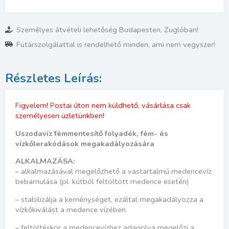
Személyes átvételi lehetőség Budapesten, Zuglóban!
Futárszolgálattal is rendelhető minden, ami nem vegyszer!
Figyelem! Postai úton nem küldhető, vásárlása csak
személyesen üzletünkben!
Uszodavíz fémmentesítő folyadék, fém- és
vízkőlerakódások megakadályozására
ALKALMAZÁSA:
– alkalmazásával megelőzhető a vastartalmú medencevíz
bebarnulása (pl. kútból feltöltött medence esetén)
– stabilizálja a keménységet, ezáltal megakadályozza a
vízkőkiválást a medence vízében
– feltöltéskor a medencevízhez adagolva megelőzi a