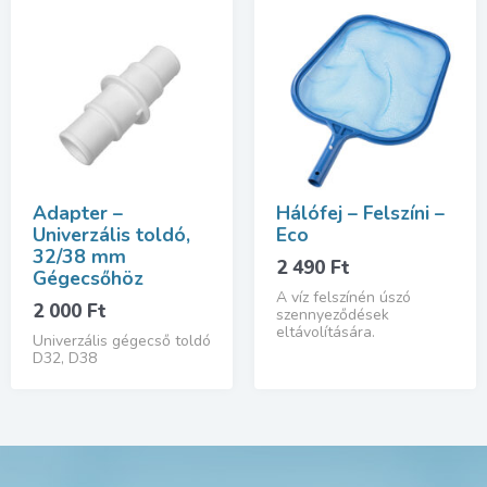
Adapter –
Hálófej – Felszíni –
Univerzális toldó,
Eco
32/38 mm
2 490
Ft
Gégecsőhöz
A víz felszínén úszó
2 000
Ft
szennyeződések
eltávolítására.
Univerzális gégecső toldó
D32, D38