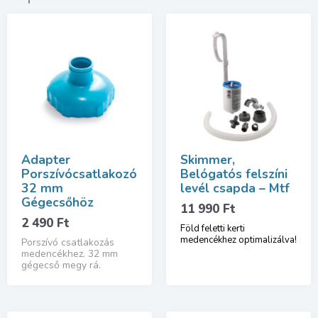
Adapter
Skimmer,
Porszívócsatlakozó
Belógatós felszíni
32 mm
levél csapda – Mtf
Gégecsőhöz
11 990
Ft
2 490
Ft
Föld feletti kerti
medencékhez optimalizálva!
Porszívó csatlakozás
medencékhez. 32 mm
gégecső megy rá.