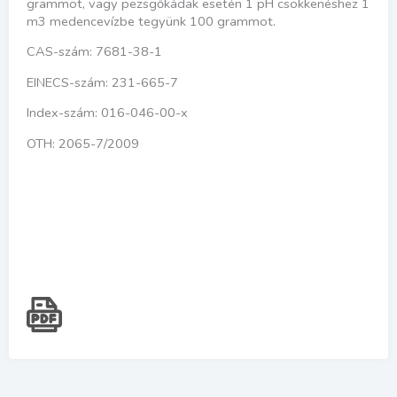
grammot, vagy pezsgőkádak esetén 1 pH csökkenéshez 1
m3 medencevízbe tegyünk 100 grammot.
CAS-szám: 7681-38-1
EINECS-szám: 231-665-7
Index-szám: 016-046-00-x
OTH: 2065-7/2009