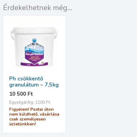
Érdekelhetnek még…
Ph csökkentő
granulátum – 7,5kg
10 500
Ft
Egységár/kg: 1200 Ft
Figyelem! Postai úton
nem küldhető, vásárlása
csak személyesen
üzletünkben!