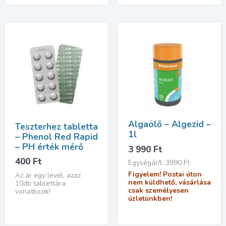
Algaölő – Algezid –
Teszterhez tabletta
1l
– Phenol Red Rapid
– PH érték mérő
3 990
Ft
400
Ft
Egységár/l: 3990 Ft
Figyelem! Postai úton
Az ár egy levél, azaz
nem küldhető, vásárlása
10db tablettára
csak személyesen
vonatkozik!
üzletünkben!