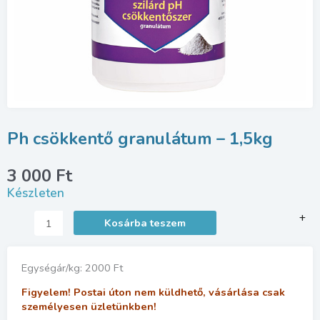
Ph csökkentő granulátum – 1,5kg
3 000
Ft
Készleten
Ph
+
Kosárba teszem
csökkentő
granulátum
–
Egységár/kg: 2000 Ft
1,5kg
mennyiség
Figyelem! Postai úton nem küldhető, vásárlása csak
személyesen üzletünkben!