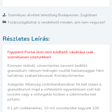
Személyes átvételi lehetőség Budapesten, Zuglóban!
Futárszolgálattal is rendelhető minden, ami nem vegyszer!
Figyelem! Postai úton nem küldhető, vásárlása csak
személyesen üzletünkben!
Könnyen oldódó, sósavmentes savszint beállító
granulátum, nátrium-hidrogén-szulfát hatóanyaggal. Nem
tartalmaz szabad kénsavat. Kristályvízmentes.
Adagolás: Műanyag vödörben/kannában fel kell oldani a
granulátumot majd a vízfelületre egyenletesen szét kell
locsolni vagy a vízforgatás közben a szkimmerbe kell
juttatni.
0.1 pH csökkenéshez, 10 m3 uszodavízbe tegyünk 100