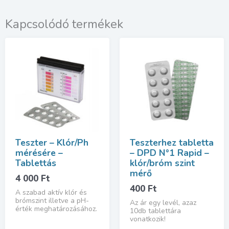
Kapcsolódó termékek
Teszter – Klór/Ph
Teszterhez tabletta
mérésére –
– DPD N°1 Rapid –
Tablettás
klór/bróm szint
mérő
4 000
Ft
400
Ft
A szabad aktív klór és
brómszint illetve a pH-
Az ár egy levél, azaz
érték meghatározásához.
10db tablettára
vonatkozik!