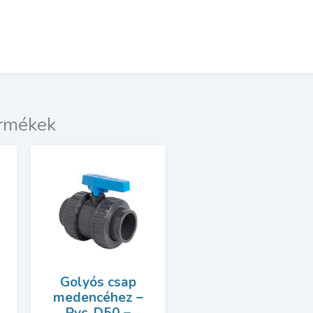
ermékek
Golyós csap
medencéhez –