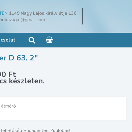
TEN
1149 Nagy Lajos király útja 136
hnikazuglo@gmail.com
Search
csolat
r D 63, 2″
inal
Current
90
Ft
e
price
:
is:
2
Ft.
490 Ft.
 átmérő
i lehetőség Budapesten, Zuglóban!