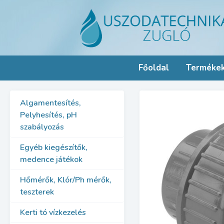
Skip
to
content
Főoldal
Terméke
Algamentesítés,
Pelyhesítés, pH
szabályozás
Egyéb kiegészítők,
medence játékok
Hőmérők, Klór/Ph mérők,
teszterek
Kerti tó vízkezelés