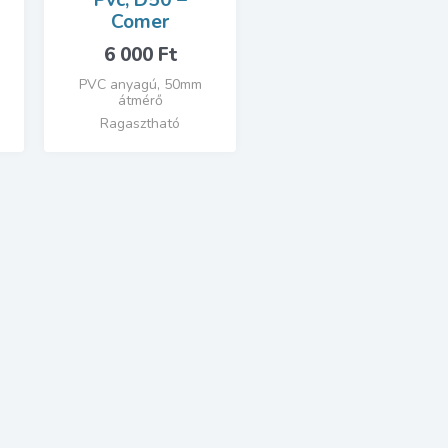
Pvc, D50 –
Comer
6 000
Ft
PVC anyagú, 50mm
átmérő
Ragasztható