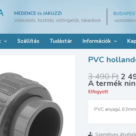
MEDENCE
JAKUZZI
BUDAPES
ÉS
uszodatec
vízkezelés, tisztitás, vízforgatók, takarások
k
Szállítás
Tudástár
Információk
Kap
PVC hollande
Orig
3 490
Ft
2 4
pric
was
Elfogyott
3
490 
PVC anyagú, 63mm
Személyes átvétel