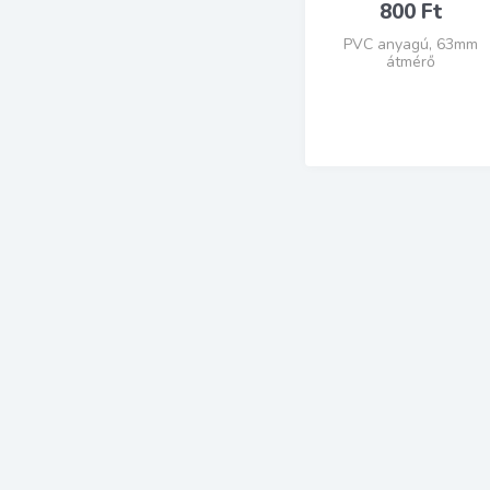
800
Ft
PVC anyagú, 63mm
átmérő