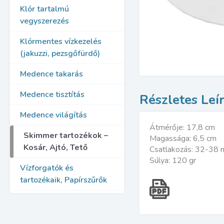
Klór tartalmú
vegyszerezés
Klórmentes vízkezelés
(jakuzzi, pezsgőfürdő)
Medence takarás
Medence tisztítás
Medence világítás
Átmérője: 17,8 cm
Skimmer tartozékok –
Magassága: 6,5 cm
Kosár, Ajtó, Tető
Csatlakozás: 32-38
Súlya: 120 gr
Vízforgatók és
tartozékaik, Papírszűrők