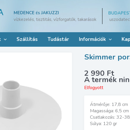
MEDENCE
JAKUZZI
BUDAPES
ÉS
uszodatec
vízkezelés, tisztitás, vízforgatók, takarások
k
Szállítás
Tudástár
Információk
Kap
Skimmer por
2 990
Ft
Elfogyott
Átmérője: 17,8 cm
Magassága: 6,5 cm
Csatlakozás: 32-
Súlya: 120 gr