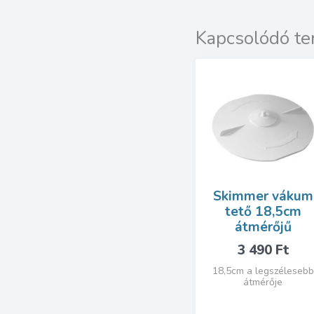
Kapcsolódó t
Skimmer vákum
tető 18,5cm
átmérőjű
3 490
Ft
18,5cm a legszélesebb
átmérője