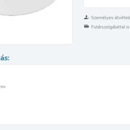
Személyes átvétel
Futárszolgálattal i
 mm