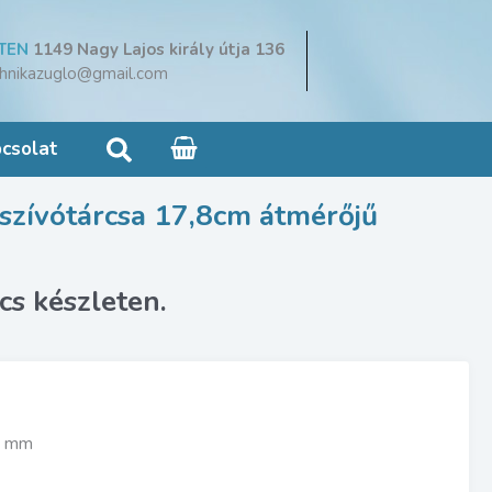
TEN
1149 Nagy Lajos király útja 136
hnikazuglo@gmail.com
Search
csolat
szívótárcsa 17,8cm átmérőjű
38 mm