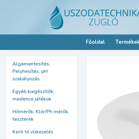
Skip
to
content
Főoldal
Terméke
Algamentesítés,
Pelyhesítés, pH
szabályozás
Egyéb kiegészítők,
medence játékok
Hőmérők, Klór/Ph mérők,
teszterek
Kerti tó vízkezelés