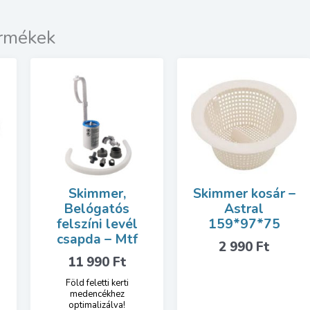
ermékek
Skimmer,
Skimmer kosár –
Belógatós
Astral
felszíni levél
159*97*75
csapda – Mtf
2 990
Ft
11 990
Ft
Föld feletti kerti
medencékhez
optimalizálva!