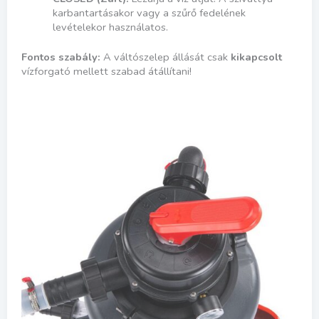
karbantartásakor vagy a szűrő fedelének
levételekor használatos.
Fontos szabály:
A váltószelep állását csak
kikapcsolt
vízforgató mellett szabad átállítani!