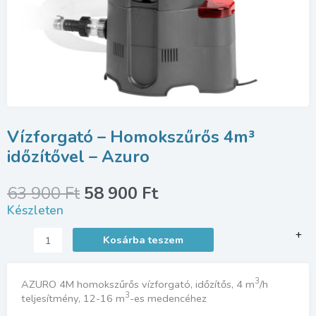
Vízforgató – Homokszűrős 4m³
időzítővel – Azuro
Original
Current
63 900
Ft
58 900
Ft
price
price
Készleten
was:
is:
63
58
Vízforgató
+
Kosárba teszem
900 Ft.
900 Ft.
-
Homokszűrős
4m³
3
AZURO 4M homokszűrős vízforgató, időzítős, 4 m
/h
időzítővel
3
teljesítmény, 12-16 m
-es medencéhez
-