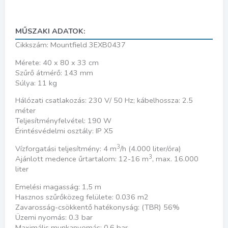
MŰSZAKI ADATOK:
Cikkszám: Mountfield 3EXB0437
Mérete: 40 x 80 x 33 cm
Szűrő átmérő: 143 mm
Súlya: 11 kg
Hálózati csatlakozás: 230 V/ 50 Hz; kábelhossza: 2.5
méter
Teljesítményfelvétel: 190 W
Érintésvédelmi osztály: IP X5
3
Vízforgatási teljesítmény: 4 m
/h (4.000 liter/óra)
3
Ajánlott medence űrtartalom: 12-16 m
, max. 16.000
liter
Emelési magasság: 1,5 m
Hasznos szűrőközeg felülete: 0.036 m2
Zavarosság-csökkentő hatékonyság: (TBR) 56%
Üzemi nyomás: 0.3 bar
Maximális munkanyomás: 0.6 bar