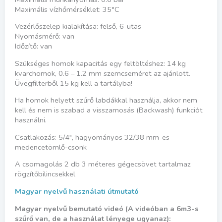
Maximális vízhőmérséklet: 35°C
Vezérlőszelep kialakítása: felső, 6-utas
Nyomásmérő: van
Időzítő: van
Szükséges homok kapacitás egy feltöltéshez: 14 kg
kvarchomok, 0.6 – 1.2 mm szemcseméret az ajánlott.
Üvegfilterből 15 kg kell a tartályba!
Ha homok helyett szűrő labdákkal használja, akkor nem
kell és nem is szabad a visszamosás (Backwash) funkciót
használni.
Csatlakozás: 5/4″, hagyományos 32/38 mm-es
medencetömlő-csonk
A csomagolás 2 db 3 méteres gégecsövet tartalmaz
rögzítőbilincsekkel
Magyar nyelvű használati útmutató
Magyar nyelvű bemutató videó (A videóban a 6m3-s
szűrő van, de a használat lényege ugyanaz):