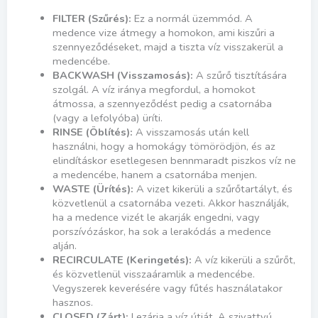
FILTER (Szűrés):
Ez a normál üzemmód. A
medence vize átmegy a homokon, ami kiszűri a
szennyeződéseket, majd a tiszta víz visszakerül a
medencébe.
BACKWASH (Visszamosás):
A szűrő tisztítására
szolgál. A víz iránya megfordul, a homokot
átmossa, a szennyeződést pedig a csatornába
(vagy a lefolyóba) üríti.
RINSE (Öblítés):
A visszamosás után kell
használni, hogy a homokágy tömörödjön, és az
elindításkor esetlegesen bennmaradt piszkos víz ne
a medencébe, hanem a csatornába menjen.
WASTE (Ürítés):
A vizet kikerüli a szűrőtartályt, és
közvetlenül a csatornába vezeti. Akkor használják,
ha a medence vizét le akarják engedni, vagy
porszívózáskor, ha sok a lerakódás a medence
alján.
RECIRCULATE (Keringetés):
A víz kikerüli a szűrőt,
és közvetlenül visszaáramlik a medencébe.
Vegyszerek keverésére vagy fűtés használatakor
hasznos.
CLOSED (Zárt):
Lezárja a víz útját. A szivattyú