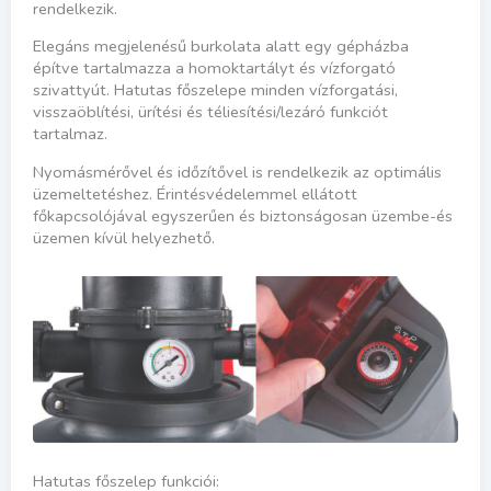
rendelkezik.
Elegáns megjelenésű burkolata alatt egy gépházba
építve tartalmazza a homoktartályt és vízforgató
szivattyút. Hatutas főszelepe minden vízforgatási,
visszaöblítési, ürítési és téliesítési/lezáró funkciót
tartalmaz.
Nyomásmérővel és időzítővel is rendelkezik az optimális
üzemeltetéshez. Érintésvédelemmel ellátott
főkapcsolójával egyszerűen és biztonságosan üzembe-és
üzemen kívül helyezhető.
Hatutas főszelep funkciói: