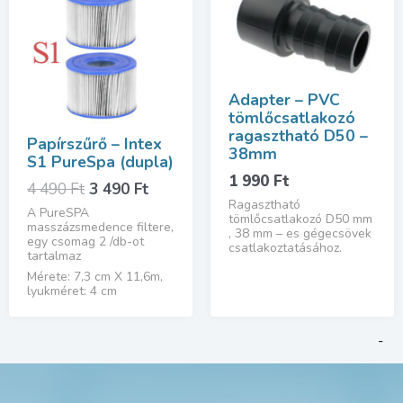
Adapter – PVC
tömlőcsatlakozó
ragasztható D50 –
Papírszűrő – Intex
38mm
S1 PureSpa (dupla)
1 990
Ft
Original
Current
4 490
Ft
3 490
Ft
Ragasztható
price
price
A PureSPA
tömlőcsatlakozó D50 mm
was:
is:
masszázsmedence filtere,
, 38 mm – es gégecsövek
egy csomag 2 /db-ot
4
3
csatlakoztatásához.
tartalmaz
490 Ft.
490 Ft.
Mérete: 7,3 cm X 11,6m,
lyukméret: 4 cm
-