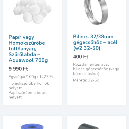
Bilincs 32/38mm
Papír vagy
gégecsőhöz – acél
Homokszűrőbe
(w2 32-50)
töltőanyag,
Szűrőlabda –
400
Ft
Aquawool 700g
Rozsdamentes acél
9 990
Ft
bilincs gégecsőhöz (vagy
bármi máshoz).
Egységár/100g : 1427 Ft
Mérete: 32-50
Homokszűrőbe homok
helyett,
Papírszűrőbe a betét
helyett.