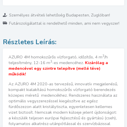
Azuro
mennyiség
Személyes átvételi lehetőség Budapesten, Zuglóban!
Futárszolgálattal is rendelhető minden, ami nem vegyszer!
3
AZURO 4M homokszűrős vízforgató, időzítős, 4 m
/h
3
teljesítmény, 12-16 m
-es medencéhez.
Kizárólag a
medencével egy szintre telepítve (mellé téve)
működik!
Az AZURO 4M 2020-as tervezésű, innovatív megjelenésű,
kompakt kialakítású homokszűrős vízforgató berendezés
közepes méretű medencékhez. Rendszeres használata az
optimális vegyszerezéssel kiegészítve az egész
fürdőszezon alatt kristálytiszta, egyenletesen kellemes
vizet biztosít. Nemcsak modern külseje jelent újdonságot:
a készülék teljesen európai fejlesztésű és gyártású (cseh),
folyamatos alkatrész-utánpótlással és szervízbázissal